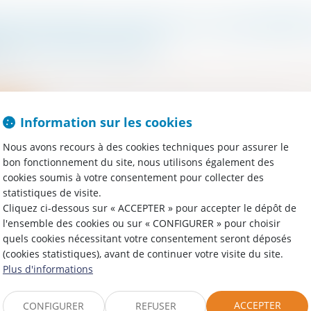
e décennale des constructeurs et responsabilit
on du cumul des actions
22
rrêt rendu le 16 novembre dernier, la Cour de cas
 des désordres affectant l’ouvrage invoqués sur le
suite
Information sur les cookies
Nous avons recours à des cookies techniques pour assurer le
bon fonctionnement du site, nous utilisons également des
cookies soumis à votre consentement pour collecter des
statistiques de visite.
 de poste : la présomption de démission est d
Cliquez ci-dessous sur « ACCEPTER » pour accepter le dépôt de
22
l'ensemble des cookies ou sur « CONFIGURER » pour choisir
vement adoptée le 17 novembre 2022, la loi « march
quels cookies nécessitant votre consentement seront déposés
ion de démission en cas d'abandon de poste par le 
(cookies statistiques), avant de continuer votre visite du site.
Plus d'informations
suite
ACCEPTER
CONFIGURER
REFUSER