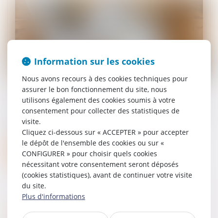
Information sur les cookies
Nous avons recours à des cookies techniques pour
Le gouvernement a annoncé dimanche le lancement
assurer le bon fonctionnement du site, nous
d'une expérimentation pour aider financièrement les
utilisons également des cookies soumis à votre
propriétaires d'habitations affectées par le gonflement
consentement pour collecter des statistiques de
et la contraction des sols argileux. Onze départements
visite.
sont concernés par cette phase test...
Cliquez ci-dessous sur « ACCEPTER » pour accepter
le dépôt de l'ensemble des cookies ou sur «
Lire la suite
CONFIGURER » pour choisir quels cookies
nécessitant votre consentement seront déposés
(cookies statistiques), avant de continuer votre visite
du site.
Plus d'informations
Petits professionnels : vous avez 14 jours
pour vous rétracter en cas de contrat