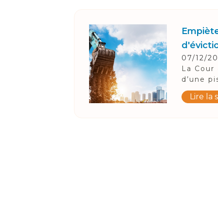
Empiète
d'évicti
07/12/2
La Cour 
d’une pi
Lire la 