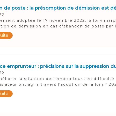
 de poste : la présomption de démission est d
22
vement adoptée le 17 novembre 2022, la loi « march
ion de démission en cas d'abandon de poste par le 
suite
ce emprunteur : précisions sur la suppression d
22
méliorer la situation des emprunteurs en difficult
gislateur ont agi à travers l’adoption de la loi n° 20
suite