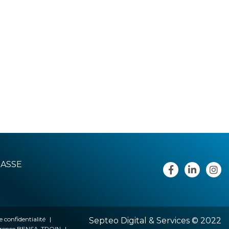
RASSE
e confidentialité
Septeo Digital & Services © 2022
lorence BENSA-TROIN