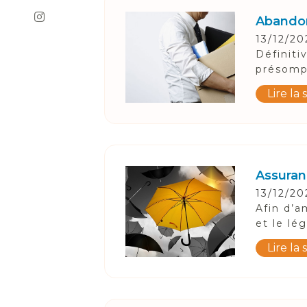
Abandon
13/12/20
Définiti
présompt
Lire la 
Assuran
13/12/20
Afin d’a
et le lé
Lire la 