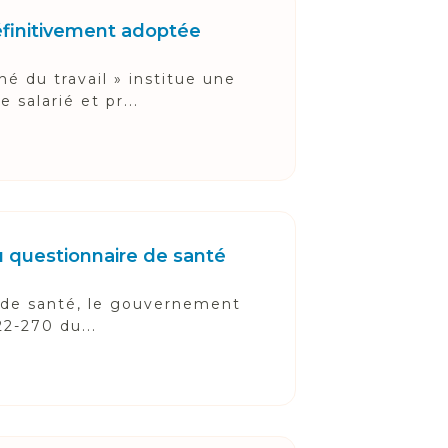
éfinitivement adoptée
é du travail » institue une
salarié et pr...
u questionnaire de santé
é de santé, le gouvernement
22-270 du...