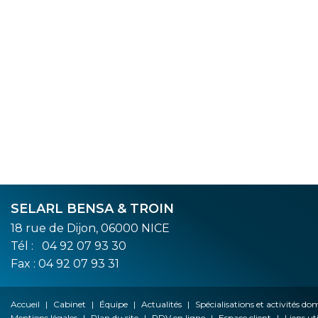
SELARL BENSA & TROIN
18 rue de Dijon, 06000 NICE
Tél :
04 92 07 93 30
Fax : 04 92 07 93 31
Accueil
Cabinet
Équipe
Actualités
Spécialisations et activités d
Mentions légales
Plan du site
RDV en ligne
Espace client
Liens uti