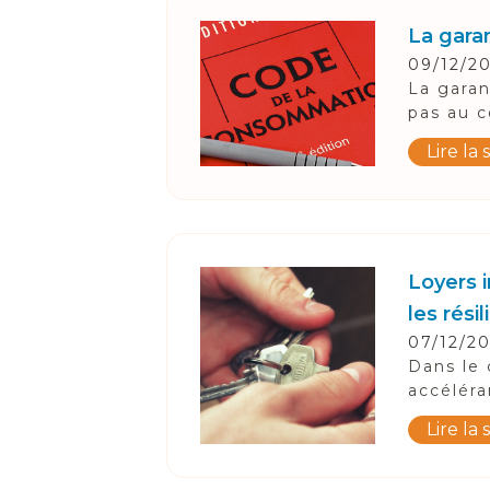
Suivez-Nous
La gara
09/12/2
La garan
pas au c
Lire la 
Loyers 
les résil
07/12/2
Dans le 
accéléra
Lire la 