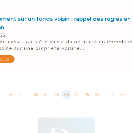
ment sur un fonds voisin : rappel des règles en
on
022
de cassation a été saisie d’une question immobili
scine sur une propriété voisine...
suite
...
...
<<
<
93
94
95
96
97
98
99
>
>>