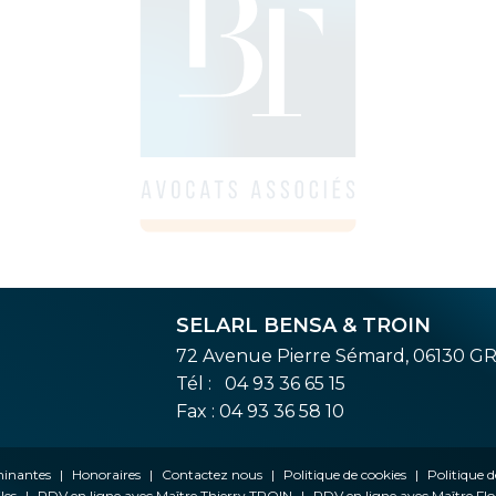
SELARL BENSA & TROIN
72 Avenue Pierre Sémard, 06130 G
Tél :
04 93 36 65 15
Fax : 04 93 36 58 10
ominantes
Honoraires
Contactez nous
Politique de cookies
Politique d
les
RDV en ligne avec Maître Thierry TROIN
RDV en ligne avec Maître F