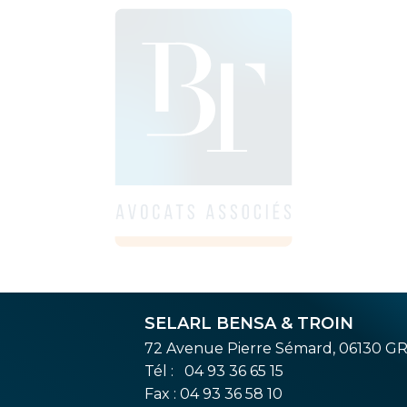
SELARL BENSA & TROIN
72 Avenue Pierre Sémard, 06130 G
Tél :
04 93 36 65 15
Fax : 04 93 36 58 10