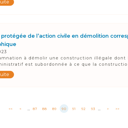
suite
 protégée de l’action civile en démolition corre
phique
023
mnation à démolir une construction illégale dont 
inistratif est subordonnée à ce que la construction
suite
...
...
<<
<
87
88
89
90
91
92
93
>
>>