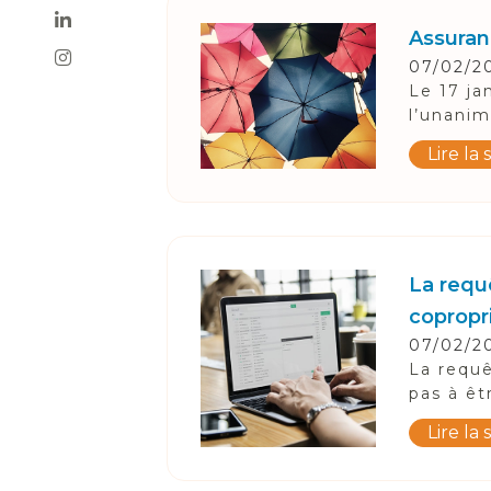
Assuran
07/02/2
Le 17 ja
l’unanim
Lire la 
La requê
copropr
07/02/2
La requê
pas à êt
Lire la 