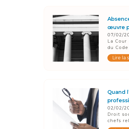
Suivez-Nous
Absence
œuvre p
07/02/2
La Cour 
du Code 
Lire la 
Quand l
profess
02/02/2
Droit so
chefs re