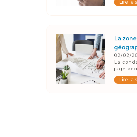
Lire la 
La zone
géogra
02/02/2
La conda
juge adm
Lire la 