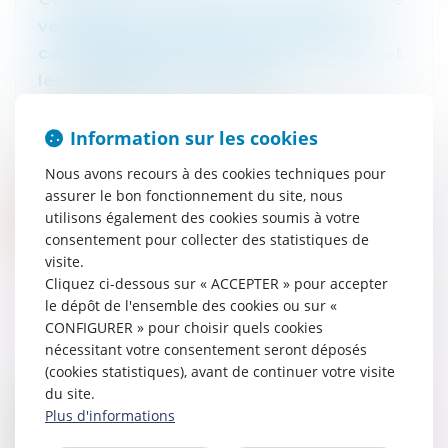
vendeur doit prendre en compte les
caractéristiques des matériaux vendus et
les conditions de transport
17/07/2024
Dans le cadre d’un contrat de vente, le
Information sur les cookies
vendeur professionnel est investi d’une
obligation d’information et de conseil.
Nous avons recours à des cookies techniques pour
Ainsi, en vertu de l’article L.421-3...
assurer le bon fonctionnement du site, nous
utilisons également des cookies soumis à votre
Lire la suite
consentement pour collecter des statistiques de
visite.
Cliquez ci-dessous sur « ACCEPTER » pour accepter
le dépôt de l'ensemble des cookies ou sur «
CONFIGURER » pour choisir quels cookies
nécessitant votre consentement seront déposés
(cookies statistiques), avant de continuer votre visite
du site.
Plus d'informations