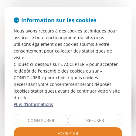
ministre déléguée auprès du ministre de
l'intérieur et des outre-mer et du
ministre de la transition écologique et de
Information sur les cookies
l...
Nous avons recours à des cookies techniques pour
Lire la suite
assurer le bon fonctionnement du site, nous
utilisons également des cookies soumis à votre
consentement pour collecter des statistiques de
visite.
Cliquez ci-dessous sur « ACCEPTER » pour accepter
le dépôt de l'ensemble des cookies ou sur «
CONFIGURER » pour choisir quels cookies
nécessitant votre consentement seront déposés
(cookies statistiques), avant de continuer votre visite
du site.
Plus d'informations
CONFIGURER
REFUSER
ACCEPTER