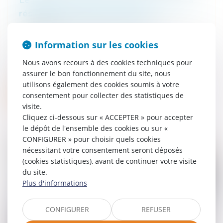
Le juge des référés peut-il prononcer la
résiliation du bail commercial?
12/03/2019
Un bailleur de locaux commerciaux
Information sur les cookies
délivre à son locataire un
commandement, visant la clause
Nous avons recours à des cookies techniques pour
résolutoire, d’avoir à justifier de la
assurer le bon fonctionnement du site, nous
démolition de construction...
utilisons également des cookies soumis à votre
consentement pour collecter des statistiques de
Lire la suite
visite.
Cliquez ci-dessous sur « ACCEPTER » pour accepter
le dépôt de l'ensemble des cookies ou sur «
CONFIGURER » pour choisir quels cookies
nécessitant votre consentement seront déposés
(cookies statistiques), avant de continuer votre visite
du site.
Plus d'informations
CONFIGURER
REFUSER