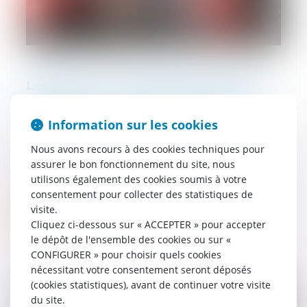
Les taxes sur les véhicules particulières
utilisées par une entreprise (ex-TVS)
25/01/2023
Information sur les cookies
Depuis 2022, les entreprises sont
Nous avons recours à des cookies techniques pour
imposables à deux taxes, les deux
assurer le bon fonctionnement du site, nous
anciennes composantes de la TVS, à
utilisons également des cookies soumis à votre
raison des voitures particulières (ou
consentement pour collecter des statistiques de
véhicules de tou...
visite.
Lire la suite
Cliquez ci-dessous sur « ACCEPTER » pour accepter
le dépôt de l'ensemble des cookies ou sur «
CONFIGURER » pour choisir quels cookies
nécessitant votre consentement seront déposés
(cookies statistiques), avant de continuer votre visite
du site.