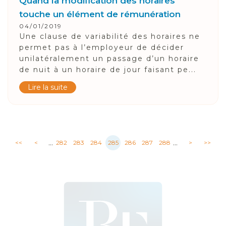
Quand la modification des horaires
touche un élément de rémunération
04/01/2019
Une clause de variabilité des horaires ne
permet pas à l’employeur de décider
unilatéralement un passage d’un horaire
de nuit à un horaire de jour faisant pe...
Lire la suite
...
...
<<
<
282
283
284
285
286
287
288
>
>>