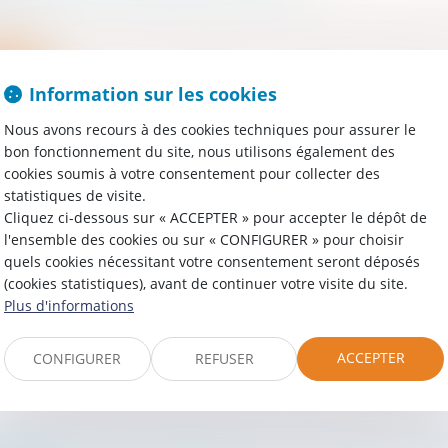
 rapport d’activité de l’année 2018, la Direction 
mmation et de la répression des fraudes (DGCCRF) r
suite
Information sur les cookies
Nous avons recours à des cookies techniques pour assurer le
bon fonctionnement du site, nous utilisons également des
cookies soumis à votre consentement pour collecter des
e possession de l'immeuble anticipée : le maître
statistiques de visite.
Cliquez ci-dessous sur « ACCEPTER » pour accepter le dépôt de
re à des pénalités de retard
l'ensemble des cookies ou sur « CONFIGURER » pour choisir
019
quels cookies nécessitant votre consentement seront déposés
res de l'ouvrage qui ont pris possession de l'imme
(cookies statistiques), avant de continuer votre visite du site.
teur avant la date du délai contractuel de livraison
Plus d'informations
suite
ACCEPTER
CONFIGURER
REFUSER