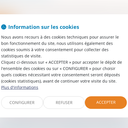
re sa maison est souvent le projet d'une vie. Alors i
est important. Pour éviter que ce qui doit être une 
suite
Information sur les cookies
Nous avons recours à des cookies techniques pour assurer le
bon fonctionnement du site, nous utilisons également des
cookies soumis à votre consentement pour collecter des
ion sans indemnité stipulée au profit du bailleu
statistiques de visite.
Cliquez ci-dessous sur « ACCEPTER » pour accepter le dépôt de
lation
l'ensemble des cookies ou sur « CONFIGURER » pour choisir
018
quels cookies nécessitant votre consentement seront déposés
se d’accession sans indemnité stipulée au profit du
(cookies statistiques), avant de continuer votre visite du site.
 du preneur évincé d’être indemnisé des frais de réi
Plus d'informations
suite
ACCEPTER
CONFIGURER
REFUSER