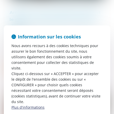
Amiante : la Cour de cassation reconnaît
le droit à l’indemnisation d’ex-salariés
d’EDF
16/06/2021
Information sur les cookies
Les anciens salariés de la centrale
d’Arjuzanx exposés à l’amiante sont en
Nous avons recours à des cookies techniques pour
droit de demander des indemnités à leur
assurer le bon fonctionnement du site, nous
employeur, selon un arrêt qui invalide
utilisons également des cookies soumis à votre
un...
consentement pour collecter des statistiques de
visite.
Lire la suite
Cliquez ci-dessous sur « ACCEPTER » pour accepter
le dépôt de l'ensemble des cookies ou sur «
CONFIGURER » pour choisir quels cookies
nécessitant votre consentement seront déposés
(cookies statistiques), avant de continuer votre visite
du site.
Plus d'informations