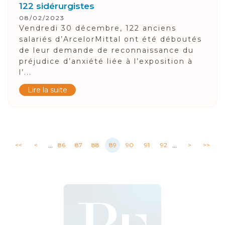
122 sidérurgistes
08/02/2023
Vendredi 30 décembre, 122 anciens
salariés d’ArcelorMittal ont été déboutés
de leur demande de reconnaissance du
préjudice d’anxiété liée à l’exposition à
l’...
Lire la suite
...
...
<<
<
86
87
88
89
90
91
92
>
>>