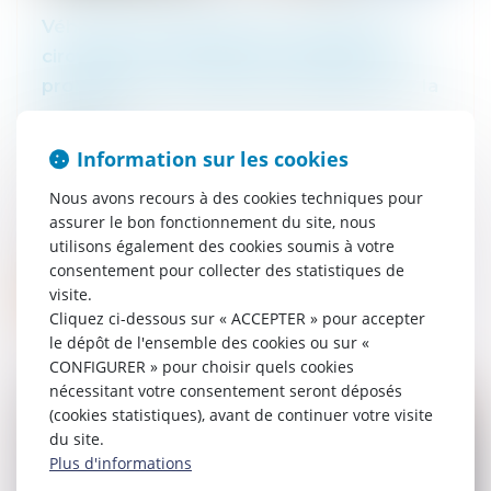
Véhicule impliqué dans un accident de
circulation : la qualité de passager du
propriétaire n’exclut pas le transfert de la
garde
04/10/2022
Information sur les cookies
Ne donne pas de base légale à sa
décision la cour d’appel se bornant à
Nous avons recours à des cookies techniques pour
relever que resté passager dans son
assurer le bon fonctionnement du site, nous
propre véhicule, un propriétaire en état
utilisons également des cookies soumis à votre
d’ébriété...
consentement pour collecter des statistiques de
visite.
Lire la suite
Cliquez ci-dessous sur « ACCEPTER » pour accepter
le dépôt de l'ensemble des cookies ou sur «
CONFIGURER » pour choisir quels cookies
nécessitant votre consentement seront déposés
(cookies statistiques), avant de continuer votre visite
du site.
Plus d'informations