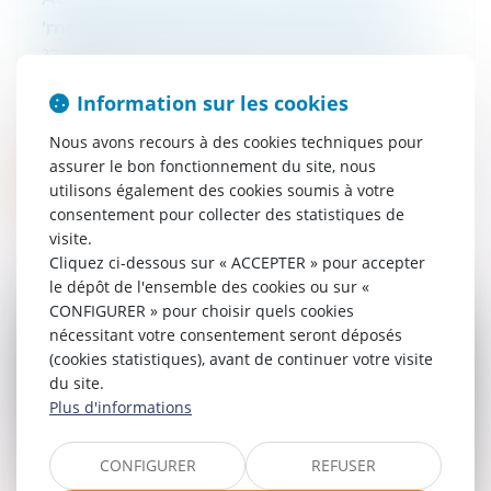
'mémo' à télécharger de votre assureur
27/08/2024
Depuis le 1er avril 2024, la vignette
Information sur les cookies
d’assurance n'est plus obligatoire sur le
pare-brise. Que représente le “mémo” à
Nous avons recours à des cookies techniques pour
télécharger qui la remplace ?...
assurer le bon fonctionnement du site, nous
Lire la suite
utilisons également des cookies soumis à votre
consentement pour collecter des statistiques de
visite.
Cliquez ci-dessous sur « ACCEPTER » pour accepter
le dépôt de l'ensemble des cookies ou sur «
CONFIGURER » pour choisir quels cookies
nécessitant votre consentement seront déposés
(cookies statistiques), avant de continuer votre visite
du site.
Plus d'informations
CONFIGURER
REFUSER