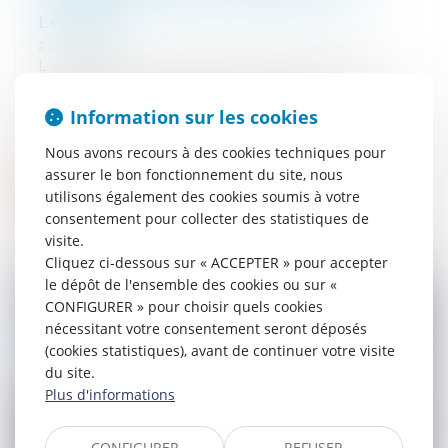
Lefebvre
22/01/2019
L’obligation d’information pesant sur le
vendeur d’un terrain sur lequel a été
exploitée une installation classée
Information sur les cookies
soumise à autorisation ou à
Nous avons recours à des cookies techniques pour
enregistrement...
assurer le bon fonctionnement du site, nous
Lire la suite
utilisons également des cookies soumis à votre
consentement pour collecter des statistiques de
visite.
Cliquez ci-dessous sur « ACCEPTER » pour accepter
le dépôt de l'ensemble des cookies ou sur «
CONFIGURER » pour choisir quels cookies
nécessitant votre consentement seront déposés
(cookies statistiques), avant de continuer votre visite
du site.
Plus d'informations
CONFIGURER
REFUSER