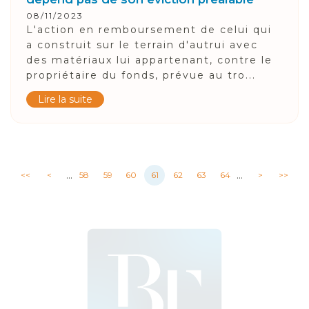
08/11/2023
L'action en remboursement de celui qui
a construit sur le terrain d'autrui avec
des matériaux lui appartenant, contre le
propriétaire du fonds, prévue au tro...
Lire la suite
...
...
<<
<
58
59
60
61
62
63
64
>
>>