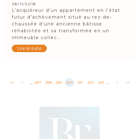
28/11/2018
L’acquéreur d’un appartement en l’état
futur d’achèvement situé au rez-de-
chaussée d’une ancienne bâtisse
réhabilitée et sa transformée en un
immeuble collec...
Lire la suite
...
...
<<
<
287
288
289
290
291
292
293
>
>>