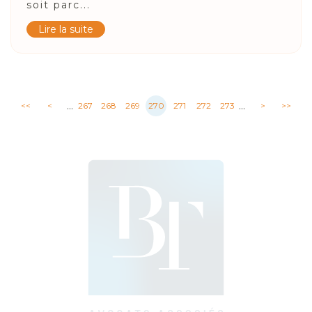
soit parc...
Lire la suite
...
...
<<
<
267
268
269
270
271
272
273
>
>>