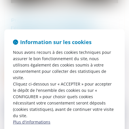
Précisions sur les servitudes pour
l’établissement de canalisations
publiques d’eau ou d’assainissement
Information sur les cookies
31/05/2023
L’article L. 152-1 du Code rural et de la
Nous avons recours à des cookies techniques pour
pêche maritime, « il est institué au profit
assurer le bon fonctionnement du site, nous
des collectivités publiques, des
utilisons également des cookies soumis à votre
établissements publics ou des concessi...
consentement pour collecter des statistiques de
visite.
Lire la suite
Cliquez ci-dessous sur « ACCEPTER » pour accepter
le dépôt de l'ensemble des cookies ou sur «
CONFIGURER » pour choisir quels cookies
nécessitant votre consentement seront déposés
(cookies statistiques), avant de continuer votre visite
du site.
Plus d'informations