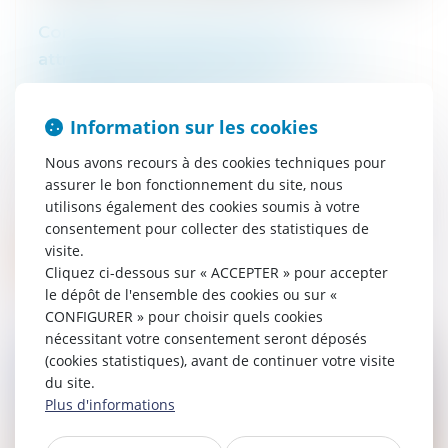
Contribution patronale sur des
attributions gratuites d'actions indue :
quel délai pour demander le
remboursement ?
Information sur les cookies
02/06/2021
Dans un avis sollicité par un tribunal
Nous avons recours à des cookies techniques pour
judiciaire, la Cour de cassation estime
assurer le bon fonctionnement du site, nous
que la demande de remboursement de la
utilisons également des cookies soumis à votre
contribution patronale sur les attributi...
consentement pour collecter des statistiques de
visite.
Lire la suite
Cliquez ci-dessous sur « ACCEPTER » pour accepter
le dépôt de l'ensemble des cookies ou sur «
CONFIGURER » pour choisir quels cookies
nécessitant votre consentement seront déposés
(cookies statistiques), avant de continuer votre visite
du site.
Plus d'informations