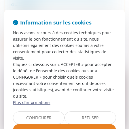
du bailleur !
02/06/2021
La procédure collective d’un bailleur a pu
Information sur les cookies
être considérée comme un cas d’école
mais cette hypothèse est moins rare au
Nous avons recours à des cookies techniques pour
cours des crises économiques et elle s...
assurer le bon fonctionnement du site, nous
utilisons également des cookies soumis à votre
Lire la suite
consentement pour collecter des statistiques de
visite.
Cliquez ci-dessous sur « ACCEPTER » pour accepter
le dépôt de l'ensemble des cookies ou sur «
CONFIGURER » pour choisir quels cookies
nécessitant votre consentement seront déposés
(cookies statistiques), avant de continuer votre visite
du site.
Plus d'informations
CONFIGURER
REFUSER