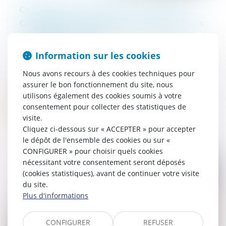
Cotisations et contributions sociales -
Cotisations sociales : quels changements
au 1er janvier 2024 ?
06/02/2024
Information sur les cookies
Au 1er janvier 2024, de nombreux de taux
de cotisations patronales ont évolué.
Nous avons recours à des cookies techniques pour
Entreprendre.Service-Public.fr vous
assurer le bon fonctionnement du site, nous
récapitule ces divers changements...
utilisons également des cookies soumis à votre
consentement pour collecter des statistiques de
Lire la suite
visite.
Cliquez ci-dessous sur « ACCEPTER » pour accepter
le dépôt de l'ensemble des cookies ou sur «
CONFIGURER » pour choisir quels cookies
nécessitant votre consentement seront déposés
(cookies statistiques), avant de continuer votre visite
du site.
Plus d'informations
CONFIGURER
REFUSER