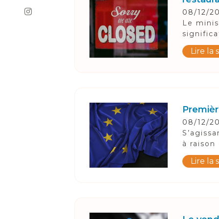
08/12/2
Le minis
signific
Lire la 
Première
08/12/2
S’agissa
à raison
Lire la 