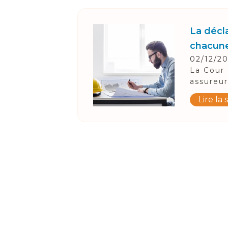
La décla
chacune
02/12/2
La Cour 
assureur
Lire la 