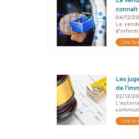
Suivez-Nous
Le vende
connaît
04/12/2
Le vende
d'inform
Lire la 
Les juge
de l’im
02/12/2
L’autori
communes
Lire la 