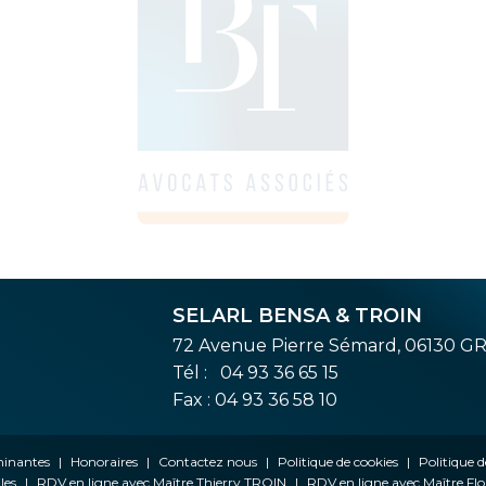
SELARL BENSA & TROIN
72 Avenue Pierre Sémard, 06130 G
Tél :
04 93 36 65 15
Fax : 04 93 36 58 10
ominantes
Honoraires
Contactez nous
Politique de cookies
Politique d
les
RDV en ligne avec Maître Thierry TROIN
RDV en ligne avec Maître F