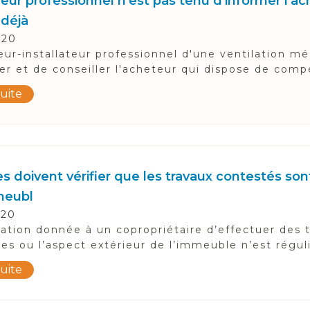
ur professionnel n'est pas tenu d'informer l'ach
 déjà
020
ur-installateur professionnel d'une ventilation m
er et de conseiller l'acheteur qui dispose de comp
suite
s doivent vérifier que les travaux contestés so
meubl
020
sation donnée à un copropriétaire d’effectuer des t
 ou l’aspect extérieur de l’immeuble n’est réguliè
suite