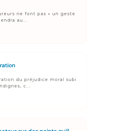
ureurs ne font pas « un geste
endra au...
ration
ration du préjudice moral subi
dignes, c...