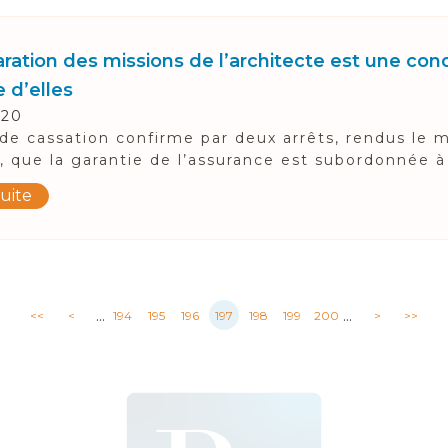
ration des missions de l’architecte est une con
 d’elles
020
de cassation confirme par deux arrêts, rendus le
, que la garantie de l’assurance est subordonnée à l
suite
...
...
<<
<
194
195
196
197
198
199
200
>
>>