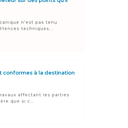
eteur sur des points qu'il
écanique n'est pas tenu
étences techniques...
nt conformes à la destination
ravaux affectant les parties
re que si c...