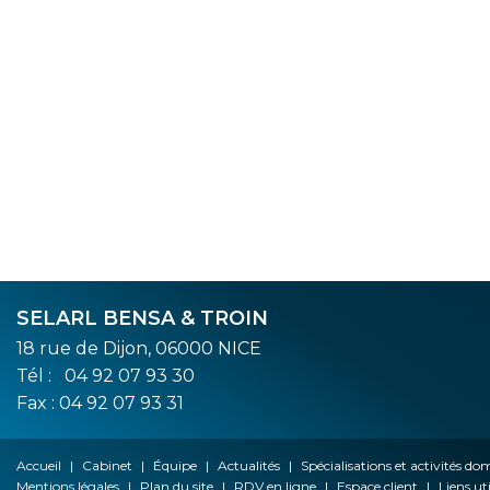
SELARL BENSA & TROIN
18 rue de Dijon, 06000 NICE
Tél :
04 92 07 93 30
Fax : 04 92 07 93 31
Accueil
Cabinet
Équipe
Actualités
Spécialisations et activités d
Mentions légales
Plan du site
RDV en ligne
Espace client
Liens uti