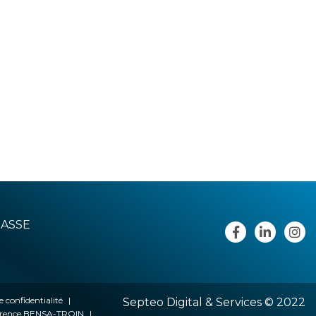
RASSE
e confidentialité
Septeo Digital & Services © 2022
lorence BENSA-TROIN