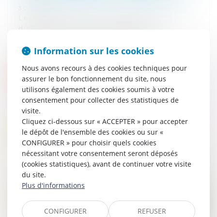
30/03/2021
Le salarié travaillant habituellement le
dimanche ne peut prétendre aux
contreparties conventionnelles
Information sur les cookies
accordées pour travail dominical
occasionnel. A fortio...
Nous avons recours à des cookies techniques pour
Lire la suite
assurer le bon fonctionnement du site, nous
utilisons également des cookies soumis à votre
consentement pour collecter des statistiques de
visite.
Cliquez ci-dessous sur « ACCEPTER » pour accepter
le dépôt de l'ensemble des cookies ou sur «
CONFIGURER » pour choisir quels cookies
nécessitant votre consentement seront déposés
(cookies statistiques), avant de continuer votre visite
du site.
Plus d'informations
CONFIGURER
REFUSER