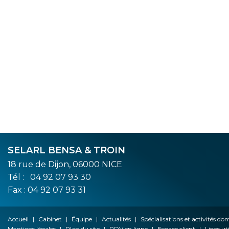
SELARL BENSA & TROIN
18 rue de Dijon, 06000 NICE
Tél :
04 92 07 93 30
Fax : 04 92 07 93 31
Accueil
Cabinet
Équipe
Actualités
Spécialisations et activités d
Mentions légales
Plan du site
RDV en ligne
Espace client
Liens uti