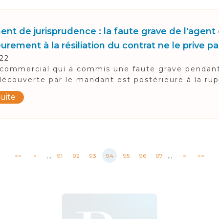
ent de jurisprudence : la faute grave de l'age
urement à la résiliation du contrat ne le prive p
022
commercial qui a commis une faute grave pendant 
découverte par le mandant est postérieure à la rupt
suite
...
...
<<
<
91
92
93
94
95
96
97
>
>>