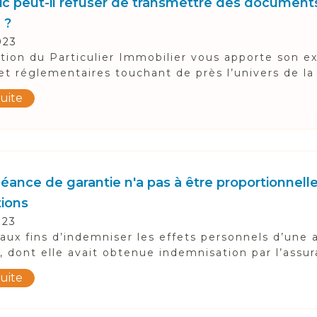
ic peut-il refuser de transmettre des document
 ?
023
tion du Particulier Immobilier vous apporte son ex
 et réglementaires touchant de près l’univers de la 
suite
éance de garantie n'a pas à être proportionnell
tions
023
aux fins d’indemniser les effets personnels d’une a
, dont elle avait obtenue indemnisation par l’assur
suite