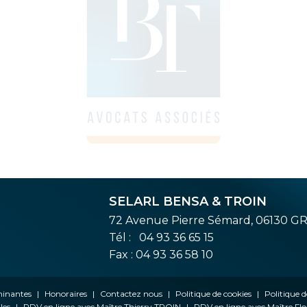
SELARL BENSA & TROIN
72 Avenue Pierre Sémard, 06130 G
Tél :
04 93 36 65 15
Fax : 04 93 36 58 10
ominantes
Honoraires
Contactez nous
Politique de cookies
Politique d
les
RDV en ligne avec Maître Thierry TROIN
RDV en ligne avec Maître F