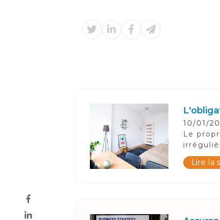
L'obliga
10/01/2
Le propr
irréguli
Lire la 