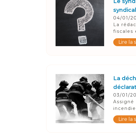
Suivez-Nous
Le synd
syndical
04/01/2
La rédac
fiscales
Lire la 
La déch
déclara
03/01/2
Assigné 
incendie
Lire la 