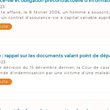
ce-vie et obligation précontractuelle d’informat
023
te affaire, le 8 février 2006, un homme a souscrit,
, un contrat d’assurance-vie à capital variable auprè
suite
 : rappel sur les documents valant point de dépa
023
 décision du 15 décembre dernier, la Cour de cass
de d'indemnisation par une victime d'une maladie 
suite