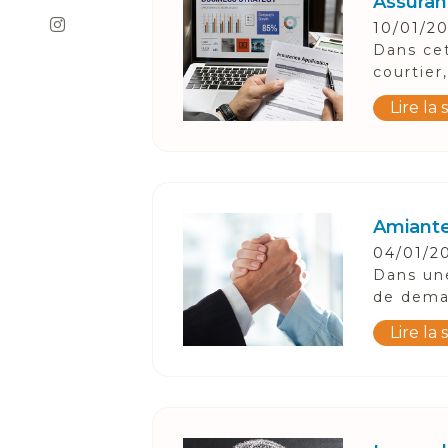
Assuran
10/01/2
Dans cet
courtier
Lire la 
Amiante
04/01/2
Dans une
de deman
Lire la 