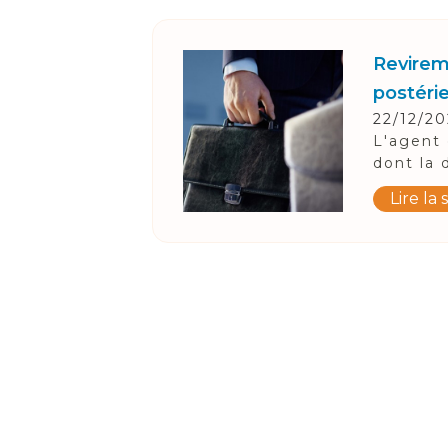
Revirem
postérie
22/12/2
L'agent 
dont la 
Lire la 