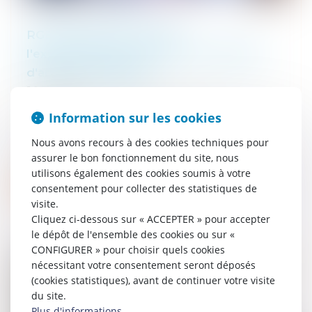
RGE chantier par chantier :
l'expérimentation lancée, une centaine
d'artisans candidats
20/05/2021
LANCEMENT. Les dossiers ont
Information sur les cookies
commencé à affluer pour profiter de
l'expérimentation du RGE chantier par
Nous avons recours à des cookies techniques pour
chantier, aussi qualifiée de qualification
assurer le bon fonctionnement du site, nous
chantier...
utilisons également des cookies soumis à votre
consentement pour collecter des statistiques de
Lire la suite
visite.
Cliquez ci-dessous sur « ACCEPTER » pour accepter
le dépôt de l'ensemble des cookies ou sur «
CONFIGURER » pour choisir quels cookies
nécessitant votre consentement seront déposés
(cookies statistiques), avant de continuer votre visite
du site.
Plus d'informations