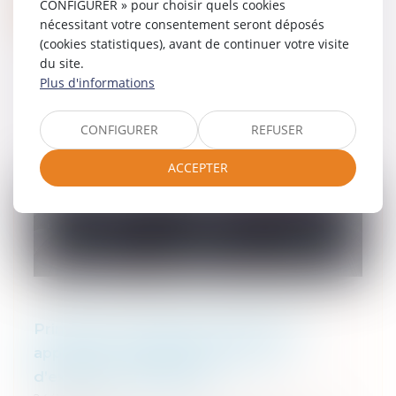
CONFIGURER » pour choisir quels cookies
Lire la suite
nécessitant votre consentement seront déposés
(cookies statistiques), avant de continuer votre visite
du site.
Plus d'informations
CONFIGURER
REFUSER
ACCEPTER
Primauté des règles spéciales pour
apprécier la validité d’une clause
d’exclusion de garantie