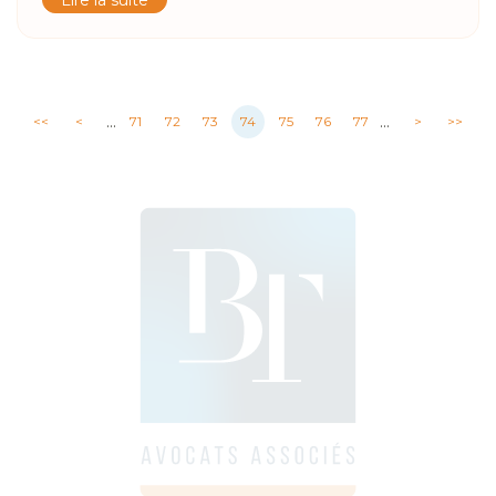
...
...
<<
<
71
72
73
74
75
76
77
>
>>