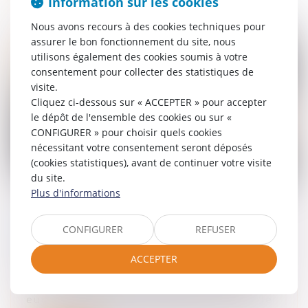
Information sur les cookies
Nous avons recours à des cookies techniques pour
assurer le bon fonctionnement du site, nous
utilisons également des cookies soumis à votre
consentement pour collecter des statistiques de
visite.
Cliquez ci-dessous sur « ACCEPTER » pour accepter
le dépôt de l'ensemble des cookies ou sur «
CONFIGURER » pour choisir quels cookies
nécessitant votre consentement seront déposés
(cookies statistiques), avant de continuer votre visite
du site.
Plus d'informations
Le lien unissant un chauffeur et Uber
CONFIGURER
REFUSER
reconnu « contrat de travail »
14/01/2019
ACCEPTER
Le conducteur VTC avait saisi la justice
en juin 2017, après que la plate-forme
eut « désactivé son compte ». L’arrêt de