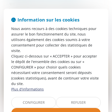
Un maire a délivré un permis de
construire portant sur l’édification d’un
bâtiment comprenant quatre logements .
Information sur les cookies
Des requérants demandent l’annulation
de cet...
Nous avons recours à des cookies techniques pour
assurer le bon fonctionnement du site, nous
Lire la suite
utilisons également des cookies soumis à votre
consentement pour collecter des statistiques de
visite.
Cliquez ci-dessous sur « ACCEPTER » pour accepter
le dépôt de l'ensemble des cookies ou sur «
CONFIGURER » pour choisir quels cookies
nécessitant votre consentement seront déposés
(cookies statistiques), avant de continuer votre visite
du site.
Plus d'informations
CONFIGURER
REFUSER