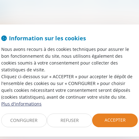
at
023
nal compétent pour connaître d’un litige opposant
ises domiciliés dans deux Etats membres de l’Un
Information sur les cookies
suite
Nous avons recours à des cookies techniques pour assurer le
bon fonctionnement du site, nous utilisons également des
cookies soumis à votre consentement pour collecter des
statistiques de visite.
Cliquez ci-dessous sur « ACCEPTER » pour accepter le dépôt de
tion : surélévation des copropriétés et dispositi
l'ensemble des cookies ou sur « CONFIGURER » pour choisir
ce
quels cookies nécessitant votre consentement seront déposés
023
(cookies statistiques), avant de continuer votre visite du site.
ublie un guide pratique sur la surélévation des co
Plus d'informations
ités territoriales. Il relate également les dernières 
ACCEPTER
CONFIGURER
REFUSER
suite