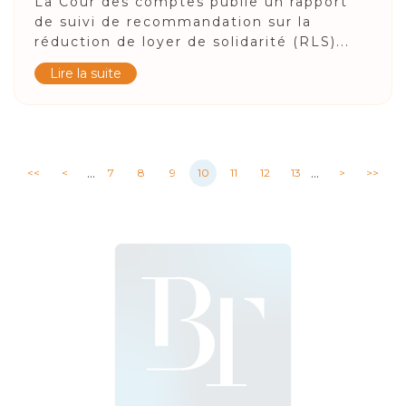
La Cour des comptes publie un rapport
de suivi de recommandation sur la
réduction de loyer de solidarité (RLS)...
Lire la suite
...
...
<<
<
7
8
9
10
11
12
13
>
>>