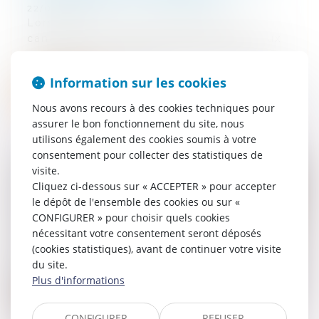
22/07/2020
Lors d’un entretien d’embauche, le
candidat doit répondre de bonne foi aux
questions que vous lui posez (Code du
travail, art. L. 1221-6)...
Information sur les cookies
Lire la suite
Nous avons recours à des cookies techniques pour
assurer le bon fonctionnement du site, nous
utilisons également des cookies soumis à votre
consentement pour collecter des statistiques de
visite.
Cliquez ci-dessous sur « ACCEPTER » pour accepter
le dépôt de l'ensemble des cookies ou sur «
CONFIGURER » pour choisir quels cookies
nécessitant votre consentement seront déposés
(cookies statistiques), avant de continuer votre visite
du site.
Plus d'informations
CONFIGURER
REFUSER