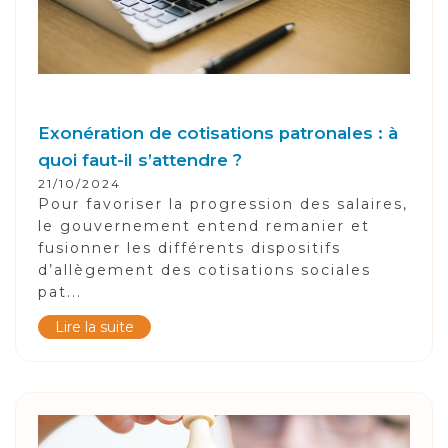
Exonération de cotisations patronales : à
quoi faut-il s’attendre ?
21/10/2024
Pour favoriser la progression des salaires,
Information sur les cookies
le gouvernement entend remanier et
Nous avons recours à des cookies techniques pour
fusionner les différents dispositifs
assurer le bon fonctionnement du site, nous
d’allègement des cotisations sociales
utilisons également des cookies soumis à votre
pat...
consentement pour collecter des statistiques de
Lire la suite
visite.
Cliquez ci-dessous sur « ACCEPTER » pour accepter
le dépôt de l'ensemble des cookies ou sur «
CONFIGURER » pour choisir quels cookies
nécessitant votre consentement seront déposés
(cookies statistiques), avant de continuer votre visite