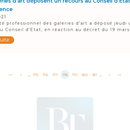
ries d'art déposent un recours au Conseil d'Etat
rence
021
é professionnel des galeries d'art a déposé jeudi 
u Conseil d'Etat, en réaction au décret du 19 mars 
suite
...
...
<<
<
175
176
177
178
179
180
181
>
>>