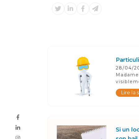
Particu
28/04/2
Madame 
visiblem
Lire la 
Si un lo
son bai