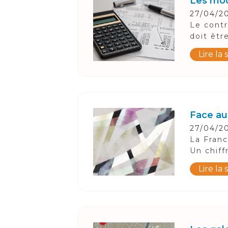
Les mod
27/04/2
Le contr
doit êtr
Lire la 
Face au
27/04/2
La Franc
Un chiff
Lire la 