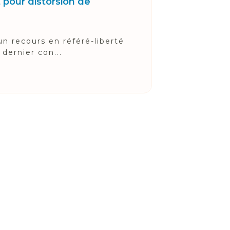
 pour distorsion de
un recours en référé-liberté
dernier con...