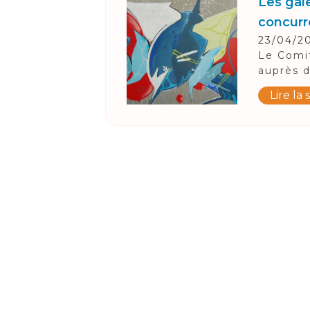
Les gale
concur
23/04/2
Le Comit
auprès d
Lire la 