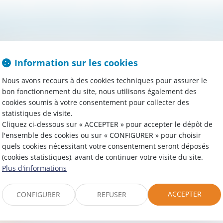
’avis du médecin du travail, une décision de re
ionnelle peut être déclarée inopposable à l’emp
20
article D. 461‑29 du Code de la sécurité sociale, le
Information sur les cookies
 doit comprendre un avis motivé du médecin du trav
Nous avons recours à des cookies techniques pour assurer le
suite
bon fonctionnement du site, nous utilisons également des
cookies soumis à votre consentement pour collecter des
statistiques de visite.
Cliquez ci-dessous sur « ACCEPTER » pour accepter le dépôt de
l'ensemble des cookies ou sur « CONFIGURER » pour choisir
s antigéniques en entreprise sont autorisés pour
quels cookies nécessitant votre consentement seront déposés
20
(cookies statistiques), avant de continuer votre visite du site.
eprises peuvent désormais proposer aux salariés vo
Plus d'informations
tigéniques dans le strict respect du secret médical
ACCEPTER
CONFIGURER
REFUSER
suite