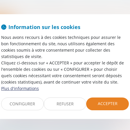
confirme sa jurisprudence antérieure quant au cl
ises s’agissant notamment des critères de la destin
suite
Information sur les cookies
Nous avons recours à des cookies techniques pour assurer le
bon fonctionnement du site, nous utilisons également des
cookies soumis à votre consentement pour collecter des
ement URSSAF d’un centre hospitalier : pas d’a
statistiques de visite.
Cliquez ci-dessous sur « ACCEPTER » pour accepter le dépôt de
gislatif
l'ensemble des cookies ou sur « CONFIGURER » pour choisir
019
quels cookies nécessitant votre consentement seront déposés
article L. 5424-2, 1°, du Code du travail, les établi
(cookies statistiques), avant de continuer votre visite du site.
ue ceux de l’État et ceux des chambres des métiers
Plus d'informations
suite
ACCEPTER
CONFIGURER
REFUSER