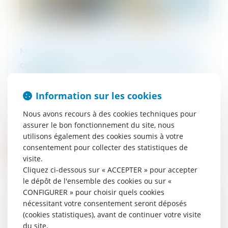
Manquements aux obligations d’un bail
commercial et suspension d’une clause
résolutoire
18/03/2025
Information sur les cookies
À la demande du locataire, le juge peut
décider de suspendre les effets d’une
Nous avons recours à des cookies techniques pour
clause résolutoire d’un bail commercial
assurer le bon fonctionnement du site, nous
mise en jeu par le bailleur, et ce quel...
utilisons également des cookies soumis à votre
consentement pour collecter des statistiques de
Lire la suite
visite.
Cliquez ci-dessous sur « ACCEPTER » pour accepter
le dépôt de l'ensemble des cookies ou sur «
CONFIGURER » pour choisir quels cookies
nécessitant votre consentement seront déposés
(cookies statistiques), avant de continuer votre visite
du site.