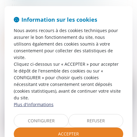
Un bailleur de locaux commerciaux
délivre à son locataire un
Information sur les cookies
commandement, visant la clause
résolutoire, d’avoir à justifier de la
Nous avons recours à des cookies techniques pour
démolition de construction...
assurer le bon fonctionnement du site, nous
Lire la suite
utilisons également des cookies soumis à votre
consentement pour collecter des statistiques de
visite.
Cliquez ci-dessous sur « ACCEPTER » pour accepter
le dépôt de l'ensemble des cookies ou sur «
CONFIGURER » pour choisir quels cookies
nécessitant votre consentement seront déposés
(cookies statistiques), avant de continuer votre visite
du site.
Plus d'informations
CONFIGURER
REFUSER
ACCEPTER