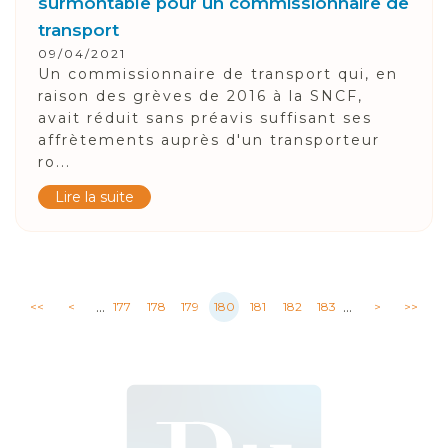
surmontable pour un commissionnaire de
transport
09/04/2021
Un commissionnaire de transport qui, en
raison des grèves de 2016 à la SNCF,
avait réduit sans préavis suffisant ses
affrètements auprès d'un transporteur
ro...
Lire la suite
...
...
<<
<
177
178
179
180
181
182
183
>
>>