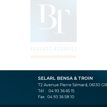
SELARL BENSA & TROIN
72 Avenue Pierre Sémard, 06130 G
Tél :
04 93 36 65 15
Fax : 04 93 36 58 10