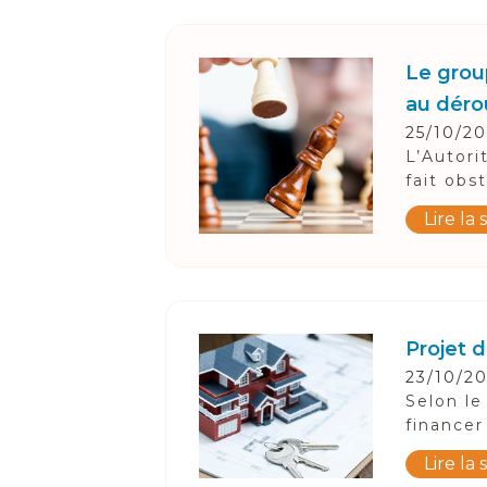
Suivez-Nous
Le grou
au dérou
25/10/2
L’Autori
fait obs
Lire la 
Projet 
23/10/2
Selon le
financer
Lire la 