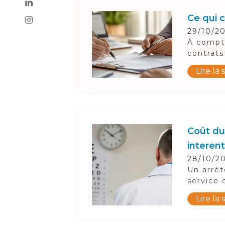
Ce qui 
29/10/2
À compte
contrats
Lire la 
Coût du 
interen
28/10/2
Un arrêt
service 
Lire la 