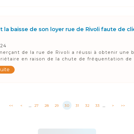
nt la baisse de son loyer rue de Rivoli faute de c
024
rçant de la rue de Rivoli a réussi à obtenir une b
riétaire en raison de la chute de fréquentation de l
suite
...
...
<<
<
27
28
29
30
31
32
33
>
>>