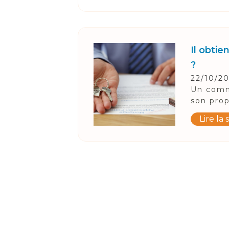
Il obtie
?
22/10/2
Un comme
son prop
Lire la 