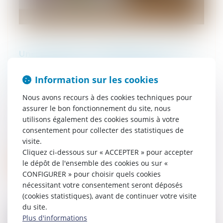
Une illustration de l'application du Code
des assurances très défavorable à
Information sur les cookies
l’assureur
23/10/2018
Nous avons recours à des cookies techniques pour
L'assureur automobile d’une conductrice
assurer le bon fonctionnement du site, nous
qui a percuté un scooter alors qu’elle
utilisons également des cookies soumis à votre
conduisait sous l’empire d'un état
consentement pour collecter des statistiques de
alcoolique, invoque la nullité du contrat
visite.
d...
Cliquez ci-dessous sur « ACCEPTER » pour accepter
le dépôt de l'ensemble des cookies ou sur «
Lire la suite
CONFIGURER » pour choisir quels cookies
nécessitant votre consentement seront déposés
(cookies statistiques), avant de continuer votre visite
du site.
Plus d'informations