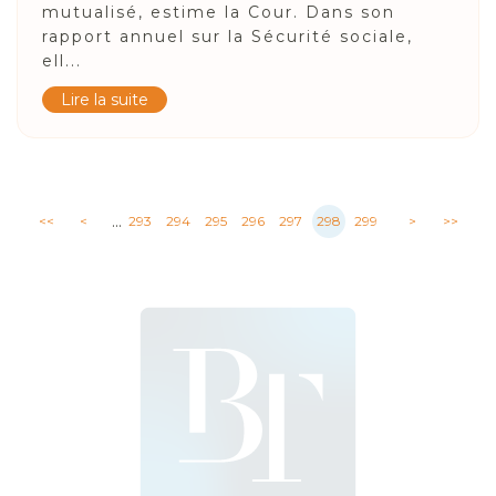
mutualisé, estime la Cour. Dans son
rapport annuel sur la Sécurité sociale,
ell...
Lire la suite
...
<<
<
293
294
295
296
297
298
299
>
>>