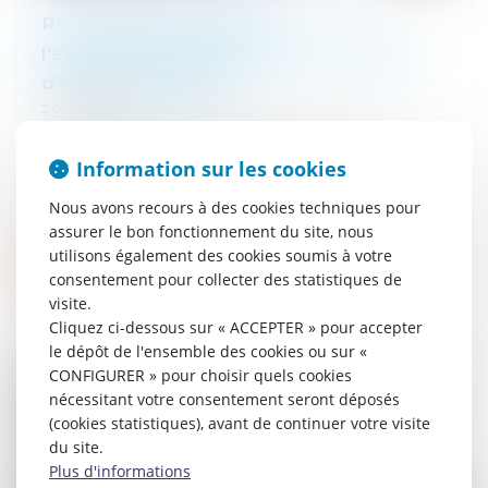
RGE chantier par chantier :
l'expérimentation lancée, une centaine
d'artisans candidats
20/05/2021
LANCEMENT. Les dossiers ont
commencé à affluer pour profiter de
Information sur les cookies
l'expérimentation du RGE chantier par
chantier, aussi qualifiée de qualification
Nous avons recours à des cookies techniques pour
chantier...
assurer le bon fonctionnement du site, nous
utilisons également des cookies soumis à votre
Lire la suite
consentement pour collecter des statistiques de
visite.
Cliquez ci-dessous sur « ACCEPTER » pour accepter
le dépôt de l'ensemble des cookies ou sur «
CONFIGURER » pour choisir quels cookies
nécessitant votre consentement seront déposés
(cookies statistiques), avant de continuer votre visite
du site.
Plus d'informations