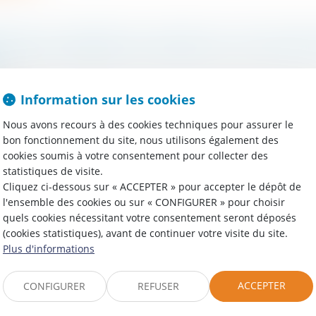
ation du préjudice du syndicat en cas de travaux
020
Information sur les cookies
d’appel peut décider que le préjudice résultant, po
étaires, de la faute commise par le syndic en eng
Nous avons recours à des cookies techniques pour assurer le
bon fonctionnement du site, nous utilisons également des
suite
cookies soumis à votre consentement pour collecter des
statistiques de visite.
Cliquez ci-dessous sur « ACCEPTER » pour accepter le dépôt de
l'ensemble des cookies ou sur « CONFIGURER » pour choisir
quels cookies nécessitant votre consentement seront déposés
nostics de jeux de hasard sont des pratiques dé
(cookies statistiques), avant de continuer votre visite du site.
020
Plus d'informations
enquête de la Direction de la concurrence, de la 
on des fraudes suivie d’une enquête de gendarmer
ACCEPTER
CONFIGURER
REFUSER
suite