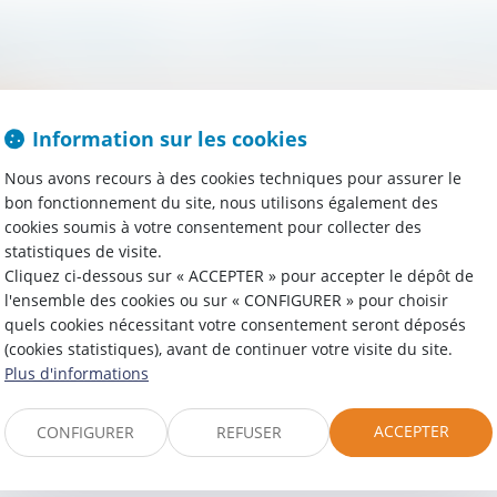
 archéologiques sur un terrain privé, droit de pro
024
iculiers soupçonnant la présence de pièces antique
 sur un terrain appartenant à une tierce personne e
Information sur les cookies
suite
Nous avons recours à des cookies techniques pour assurer le
bon fonctionnement du site, nous utilisons également des
cookies soumis à votre consentement pour collecter des
statistiques de visite.
Cliquez ci-dessous sur « ACCEPTER » pour accepter le dépôt de
change pour vos contrats d'assurance vie et de p
l'ensemble des cookies ou sur « CONFIGURER » pour choisir
024
quels cookies nécessitant votre consentement seront déposés
r de ce jeudi 24 octobre, plusieurs changements 
(cookies statistiques), avant de continuer votre visite du site.
 d'assurance vie ou de plan épargne retraite (PER).
Plus d'informations
suite
ACCEPTER
CONFIGURER
REFUSER