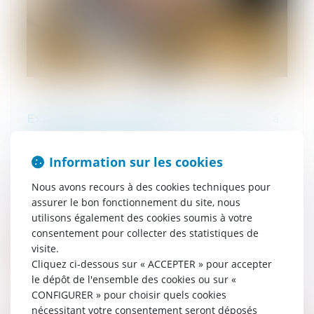
Exonération de cotisations patronales : à
quoi faut-il s’attendre ?
21/10/2024
Information sur les cookies
Pour favoriser la progression des salaires,
le gouvernement entend remanier et
Nous avons recours à des cookies techniques pour
fusionner les différents dispositifs
assurer le bon fonctionnement du site, nous
d’allègement des cotisations sociales
utilisons également des cookies soumis à votre
pat...
consentement pour collecter des statistiques de
visite.
Lire la suite
Cliquez ci-dessous sur « ACCEPTER » pour accepter
le dépôt de l'ensemble des cookies ou sur «
CONFIGURER » pour choisir quels cookies
nécessitant votre consentement seront déposés