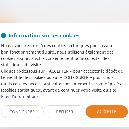
023
vend à une société immobilière de droit luxembou
e vente faisant état d’un permis de construire deu
suite
Information sur les cookies
Nous avons recours à des cookies techniques pour assurer le
bon fonctionnement du site, nous utilisons également des
cookies soumis à votre consentement pour collecter des
 pour erreur d'un bail commercial : une augment
statistiques de visite.
Cliquez ci-dessous sur « ACCEPTER » pour accepter le dépôt de
 ne suffit pas
l'ensemble des cookies ou sur « CONFIGURER » pour choisir
023
quels cookies nécessitant votre consentement seront déposés
entation exponentielle des charges locatives dans
(cookies statistiques), avant de continuer votre visite du site.
on du bail ne suffit pas à entraîner son annulation 
Plus d'informations
suite
ACCEPTER
CONFIGURER
REFUSER