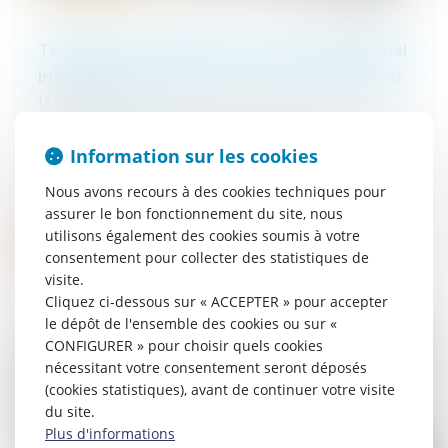
Télétravail : extension de l'accord national
interprofessionnel du 26 novembre 2020
12/05/2021
Etendu par arrêté du 2 avril 2021, l’accord
national interprofessionnel du 26
Information sur les cookies
novembre 2020 est applicable à tous les
employeurs et salariés compris dans
Nous avons recours à des cookies techniques pour
son...
assurer le bon fonctionnement du site, nous
utilisons également des cookies soumis à votre
Lire la suite
consentement pour collecter des statistiques de
visite.
Cliquez ci-dessous sur « ACCEPTER » pour accepter
le dépôt de l'ensemble des cookies ou sur «
CONFIGURER » pour choisir quels cookies
nécessitant votre consentement seront déposés
(cookies statistiques), avant de continuer votre visite
du site.
Plus d'informations